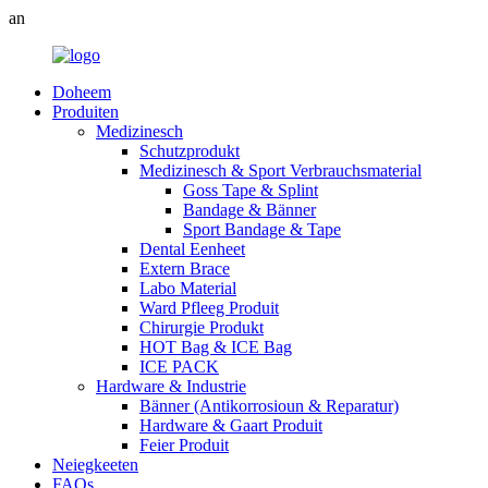
an
Doheem
Produiten
Medizinesch
Schutzprodukt
Medizinesch & Sport Verbrauchsmaterial
Goss Tape & Splint
Bandage & Bänner
Sport Bandage & Tape
Dental Eenheet
Extern Brace
Labo Material
Ward Pfleeg Produit
Chirurgie Produkt
HOT Bag & ICE Bag
ICE PACK
Hardware & Industrie
Bänner (Antikorrosioun & Reparatur)
Hardware & Gaart Produit
Feier Produit
Neiegkeeten
FAQs