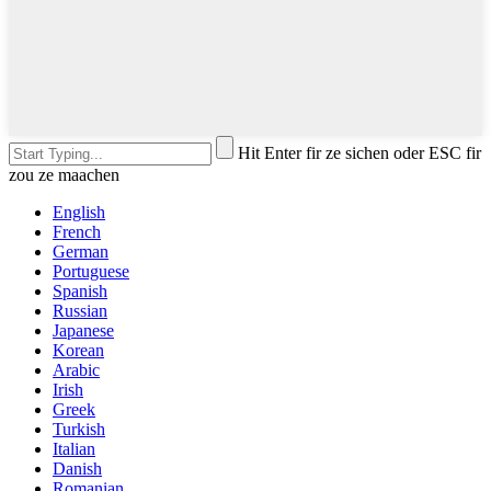
Hit Enter fir ze sichen oder ESC fir
zou ze maachen
English
French
German
Portuguese
Spanish
Russian
Japanese
Korean
Arabic
Irish
Greek
Turkish
Italian
Danish
Romanian