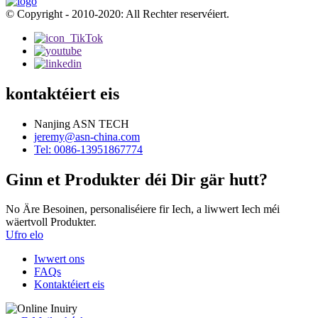
© Copyright - 2010-2020: All Rechter reservéiert.
kontaktéiert eis
Nanjing ASN TECH
jeremy@asn-china.com
Tel: 0086-13951867774
Ginn et Produkter déi Dir gär hutt?
No Äre Besoinen, personaliséiere fir Iech, a liwwert Iech méi
wäertvoll Produkter.
Ufro elo
Iwwert ons
FAQs
Kontaktéiert eis