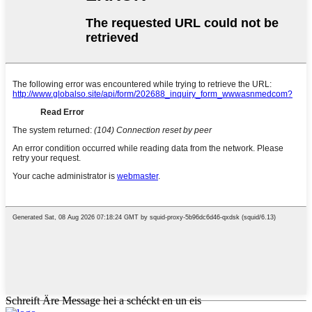
Schreift Äre Message hei a schéckt en un eis