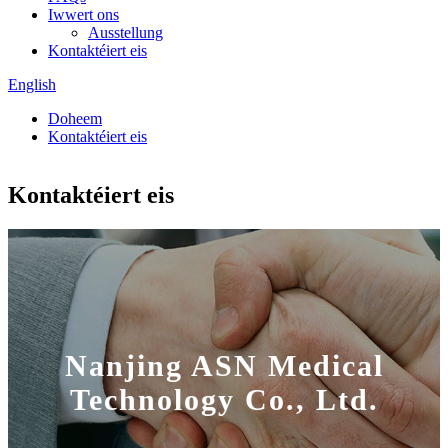
Iwwert ons
Ausstellung
Kontaktéiert eis
English
Doheem
Kontaktéiert eis
Kontaktéiert eis
Nanjing ASN Medical
Technology Co., Ltd.