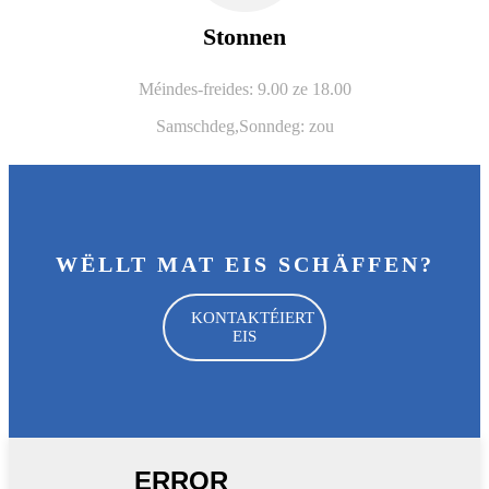
Stonnen
Méindes-freides: 9.00 ze 18.00
Samschdeg,
Sonndeg: zou
WËLLT MAT EIS SCHÄFFEN?
KONTAKTÉIERT
EIS