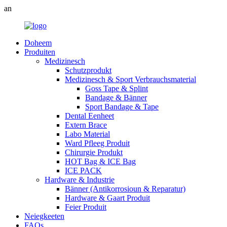
an
Doheem
Produiten
Medizinesch
Schutzprodukt
Medizinesch & Sport Verbrauchsmaterial
Goss Tape & Splint
Bandage & Bänner
Sport Bandage & Tape
Dental Eenheet
Extern Brace
Labo Material
Ward Pfleeg Produit
Chirurgie Produkt
HOT Bag & ICE Bag
ICE PACK
Hardware & Industrie
Bänner (Antikorrosioun & Reparatur)
Hardware & Gaart Produit
Feier Produit
Neiegkeeten
FAQs