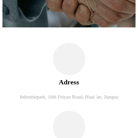
Adress
Industriepark, 16th Feiyao Road, Huai 'an, Jiangsu