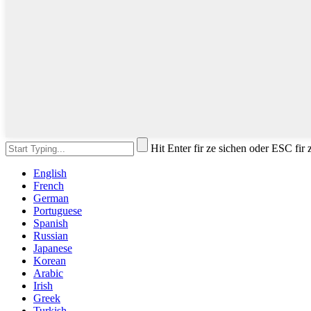
Hit Enter fir ze sichen oder ESC fir
English
French
German
Portuguese
Spanish
Russian
Japanese
Korean
Arabic
Irish
Greek
Turkish