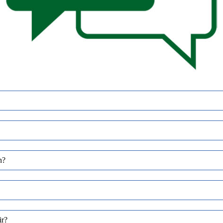
n?
ir?