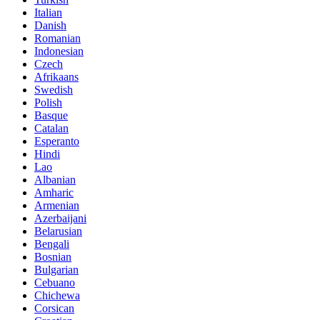
Italian
Danish
Romanian
Indonesian
Czech
Afrikaans
Swedish
Polish
Basque
Catalan
Esperanto
Hindi
Lao
Albanian
Amharic
Armenian
Azerbaijani
Belarusian
Bengali
Bosnian
Bulgarian
Cebuano
Chichewa
Corsican