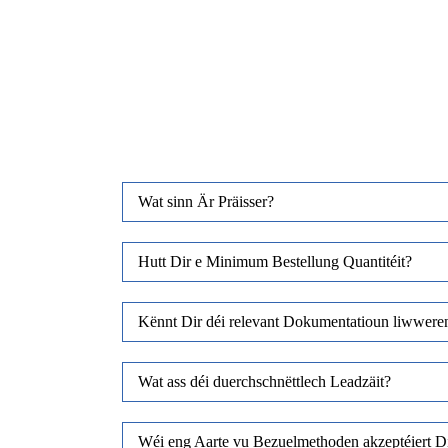
Wat sinn Är Präisser?
Hutt Dir e Minimum Bestellung Quantitéit?
Kënnt Dir déi relevant Dokumentatioun liwwere
Wat ass déi duerchschnëttlech Leadzäit?
Wéi eng Aarte vu Bezuelmethoden akzeptéiert D