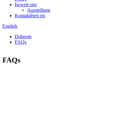
Iwwert ons
Ausstellung
Kontaktéiert eis
English
Doheem
FAQs
FAQs