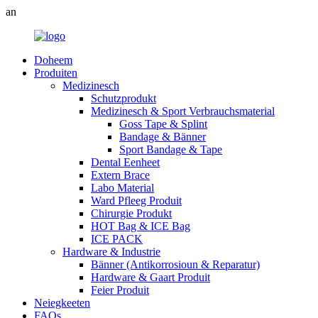
an
Doheem
Produiten
Medizinesch
Schutzprodukt
Medizinesch & Sport Verbrauchsmaterial
Goss Tape & Splint
Bandage & Bänner
Sport Bandage & Tape
Dental Eenheet
Extern Brace
Labo Material
Ward Pfleeg Produit
Chirurgie Produkt
HOT Bag & ICE Bag
ICE PACK
Hardware & Industrie
Bänner (Antikorrosioun & Reparatur)
Hardware & Gaart Produit
Feier Produit
Neiegkeeten
FAQs