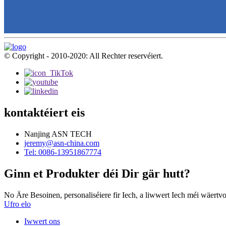
© Copyright - 2010-2020: All Rechter reservéiert.
kontaktéiert eis
Nanjing ASN TECH
jeremy@asn-china.com
Tel: 0086-13951867774
Ginn et Produkter déi Dir gär hutt?
No Äre Besoinen, personaliséiere fir Iech, a liwwert Iech méi wäertvo
Ufro elo
Iwwert ons