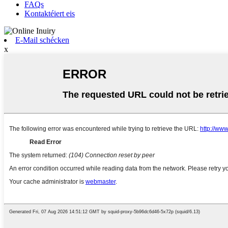
FAQs
Kontaktéiert eis
E-Mail schécken
x