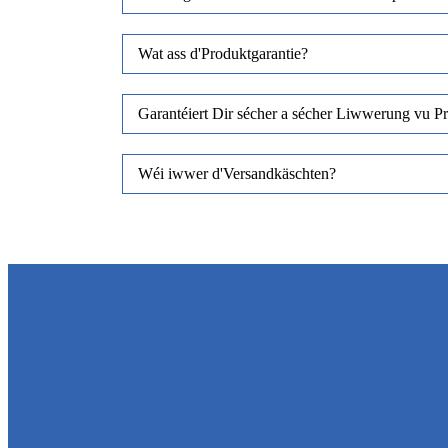
Wat ass d'Produktgarantie?
Garantéiert Dir sécher a sécher Liwwerung vu P
Wéi iwwer d'Versandkäschten?